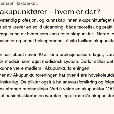
emaet i faktaarket.
e akupunktører – hvem er det?
vstendig profesjon, og kunnskap innen akupunkturfaget e
 som krever en solid utdanning, både teoretisk og praktis
 regulering av hvem som kan utøve akupunktur i Norge, 
asienter og annet helsepersonell å vite hvilken akupunkt
har jobbet i over 40 år for å profesjonalisere faget, iva
isk medisin som eget medisinsk system. Derfor stilles det 
 kunne være medlem i Akupunkturforeningen.
er av Akupunkturforeningen har over 4 års høyskoleutda
nske fag. De plikter også å ha ansvarsforsikring og følge
ns strenge retningslinjer. Ved å velge en akupunktør M
 at pasientsikkerheten ivaretas, og at man får akupunktu