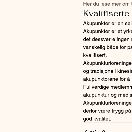
Her du lese mer om t
Kvalifisert
Akupunktør er en sel
Akupunktør er et yrke
det dessverre ingen
vanskelig både for p
kvalifisert.
Akupunkturforeningen 
og tradisjonell kines
akupunktørene for å
Fullverdige medlemm
akupunktur og medisi
Akupunkturforeninge
derfor være trygg på
god kvalitet.