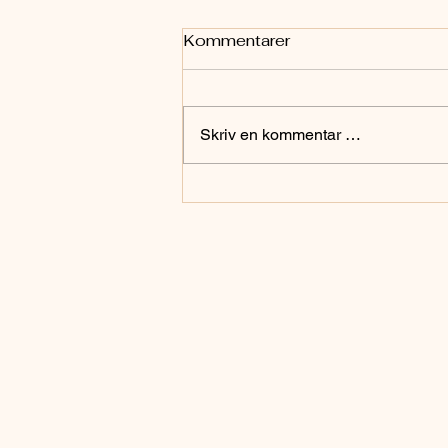
Kommentarer
Skriv en kommentar …
Da Giovanni Maciocia var
min lærer: